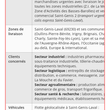
marchandises urgentes avec livraison le jou
toutes les zones industrielles (Z.I. de La Mouch
Zone d'Activités des Basses-Barolles) et vers l
commercial Saint-Genis 2 (
transport urgent Sai
colis express Saint-Genis-Laval
).
Zones de
Saint-Genis-Laval (69230) et ses communes l
livraison
(Oullins-Pierre-Bénite, Irigny, Brignais, Chapo
Charly, Sainte-Foy-lès-Lyon), Lyon et sa métro
de l'Auvergne-Rhône-Alpes, l'Occitanie (agenc
au-delà, Europe & international.
Clients
Secteur industriel :
industries pharmaceutiqu
concernés
sous-traitance industrielle, tôlerie-chaudronn
équipements techniques.
Secteur logistique :
entrepôts de stockage, p
distribution, e-commerce, messagerie, zones 
La Mouche et du Favier.
Secteur agroalimentaire :
production aliment
commerce de gros, transport frigorifique.
Secteur santé & recherche :
laboratoires, pro
équipements médicaux, établissements hospit
Véhicules
Flotte géolocalisée à Saint-Genis-Laval :