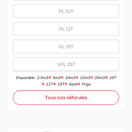
PL 10T
PL 12T
PL 19T
SPL 25T
Disponible : 2.5m3
5m3
10m3
12m3
20m3
10T
12T
19T
Semi
Frigo
Tous nos véhicules