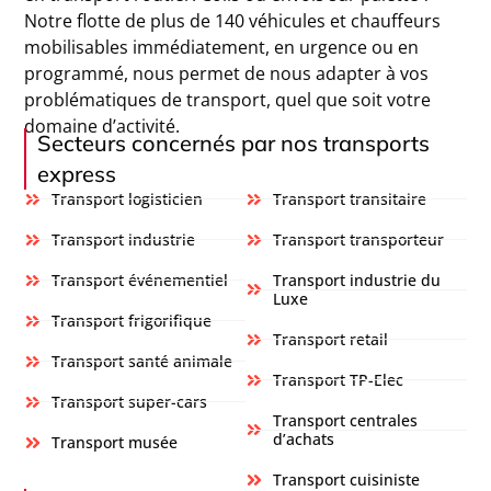
Notre flotte de plus de 140 véhicules et chauffeurs
mobilisables immédiatement, en urgence ou en
programmé, nous permet de nous adapter à vos
problématiques de transport, quel que soit votre
domaine d’activité.
Secteurs concernés par nos transports
express
Transport logisticien
Transport transitaire
Transport industrie
Transport transporteur
Transport événementiel
Transport industrie du
Luxe
Transport frigorifique
Transport retail
Transport santé animale
Transport TP-Elec
Transport super-cars
Transport centrales
d’achats
Transport musée
Transport cuisiniste