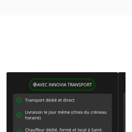
Transport express Innovia VS.
solutions groupées
Comparez nos services dédiés de transport express
Saint-Genis-Laval aux solutions standard :
rapidité, fiabilité et flexibilité
AVEC INNOVIA TRANSPORT
Transport dédié et direct
Livraison le jour même (choix du créneau
horaire)
Chauffeur dédié, formé et local à Saint-