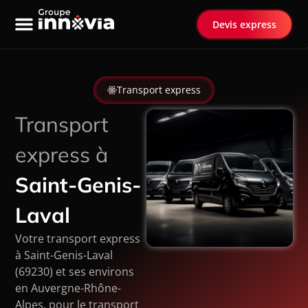
Devis express
Nos services
Transport spécialisé
Transport express
Transport
express à
Saint-Genis-
Laval
Votre transport express
à Saint-Genis-Laval
(69230) et ses environs
en Auvergne-Rhône-
Alpes, pour le transport