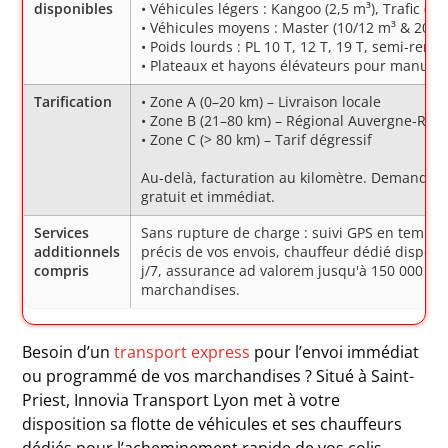
disponibles
• Véhicules légers : Kangoo (2,5 m³), Trafic (5 
• Véhicules moyens : Master (10/12 m³ & 20 m
• Poids lourds : PL 10 T, 12 T, 19 T, semi-rem
• Plateaux et hayons élévateurs pour manute
Tarification
• Zone A (0–20 km) – Livraison locale
• Zone B (21–80 km) – Régional Auvergne-Rhô
• Zone C (> 80 km) – Tarif dégressif
Au-delà, facturation au kilomètre. Demandez 
gratuit et immédiat.
Services
Sans rupture de charge : suivi GPS en temps r
additionnels
précis de vos envois, chauffeur dédié disponi
compris
j/7, assurance ad valorem jusqu'à 150 000 € p
marchandises.
Besoin d’un
transport express
pour l’envoi immédiat
ou programmé de vos marchandises ? Situé à Saint-
Priest, Innovia Transport Lyon met à votre
disposition sa flotte de véhicules et ses chauffeurs