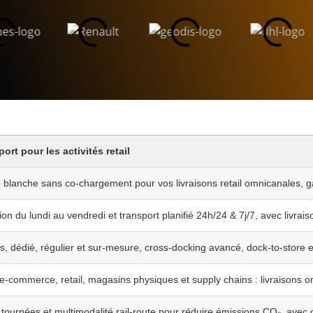
rt pour les activités retail
blanche sans co-chargement pour vos livraisons retail omnicanales, gara
ion du lundi au vendredi et transport planifié 24h/24 & 7j/7, avec livr
s, dédié, régulier et sur-mesure, cross-docking avancé, dock-to-store 
 e-commerce, retail, magasins physiques et supply chains : livraisons 
 tournées et multimodalité rail-route pour réduire émissions CO₂, avec