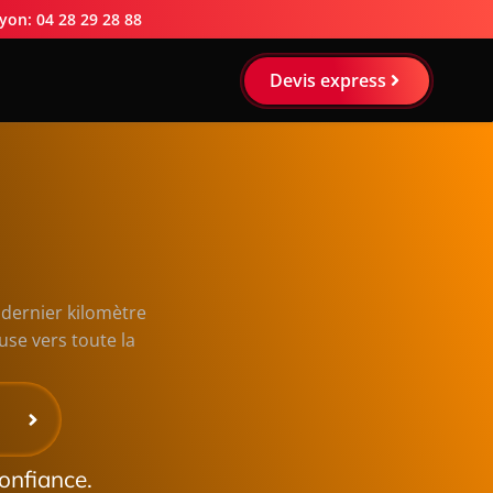
yon: 04 28 29 28 88
Devis express
n dernier kilomètre
use vers toute la
onfiance.