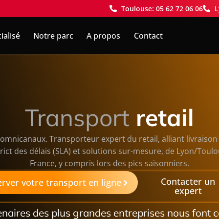
Toulouse: 05 62 72 06 06
L
ialisé
Notre parc
A propos
Contact
Transport
retail
 omnicanaux. Transporteur expert du retail, alliant livraiso
strict des délais (SLA) et solutions sur-mesure, de Lyon/Toulo
France, y compris lors des pics saisonniers.
Contacter un
rver votre transport en ligne
expert
enaires des plus grandes entreprises nous font c