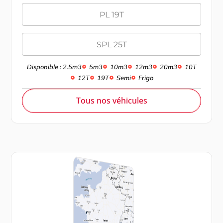
PL 19T
SPL 25T
Disponible : 2.5m3
5m3
10m3
12m3
20m3
10T
12T
19T
Semi
Frigo
Tous nos véhicules