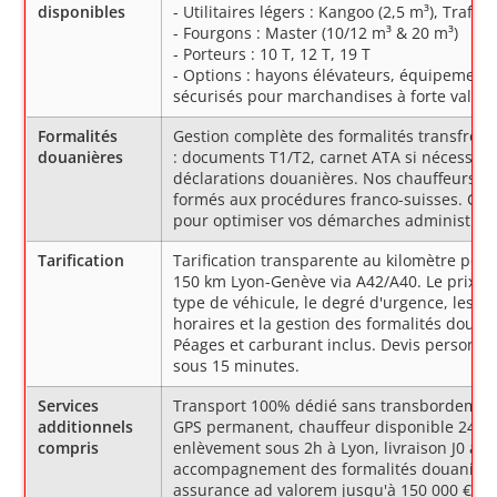
disponibles
- Utilitaires légers : Kangoo (2,5 m³), Trafic 
- Fourgons : Master (10/12 m³ & 20 m³)
- Porteurs : 10 T, 12 T, 19 T
- Options : hayons élévateurs, équipement
sécurisés pour marchandises à forte valeu
Formalités
Gestion complète des formalités transfront
douanières
: documents T1/T2, carnet ATA si nécessair
déclarations douanières. Nos chauffeurs s
formés aux procédures franco-suisses. Con
pour optimiser vos démarches administrati
Tarification
Tarification transparente au kilomètre pour
150 km Lyon-Genève via A42/A40. Le prix in
type de véhicule, le degré d'urgence, les c
horaires et la gestion des formalités douan
Péages et carburant inclus. Devis personna
sous 15 minutes.
Services
Transport 100% dédié sans transbordement 
additionnels
GPS permanent, chauffeur disponible 24h/7
compris
enlèvement sous 2h à Lyon, livraison J0 à 
accompagnement des formalités douanière
assurance ad valorem jusqu'à 150 000 €,