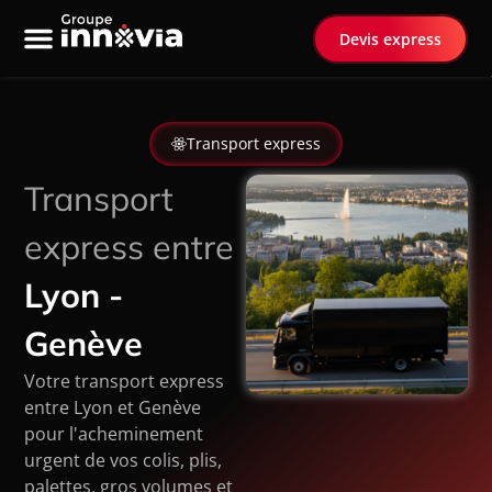
Devis express
Nos services
Transport spécialisé
Transport express
Transport
express entre
Lyon -
Genève
Votre transport express
entre Lyon et Genève
pour l'acheminement
urgent de vos colis, plis,
palettes, gros volumes et