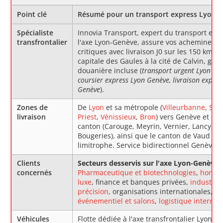
Point clé
Résumé pour un transport express Lyon -
Spécialiste
Innovia Transport, expert du transport exp
transfrontalier
l'axe Lyon-Genève, assure vos achemineme
critiques avec livraison J0 sur les 150 km rel
capitale des Gaules à la cité de Calvin, gest
douanière incluse (
transport urgent Lyon Ge
coursier express Lyon Genève, livraison expres
Genève
).
Zones de
De
Lyon
et sa métropole (
Villeurbanne
,
Sain
livraison
Priest
,
Vénissieux
,
Bron
) vers Genève et so
canton (Carouge, Meyrin, Vernier, Lancy, C
Bougeries), ainsi que le canton de Vaud
limitrophe. Service bidirectionnel Genève-L
Clients
Secteurs desservis sur l'axe Lyon-Genève :
concernés
Pharmaceutique et biotechnologies
,
horlog
luxe
, finance et banques privées,
industrie
précision
, organisations internationales,
événementiel et salons
,
logistique internat
Véhicules
Flotte dédiée à l'axe transfrontalier Lyon-G