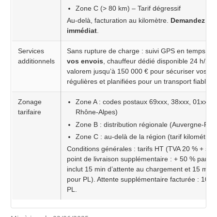
Zone C (> 80 km) – Tarif dégressif
Au-delà, facturation au kilomètre.
Demandez votr
immédiat
.
Services
Sans rupture de charge : suivi GPS en temps ré
additionnels
vos envois
, chauffeur dédié disponible 24 h/24 
valorem jusqu’à 150 000 € pour sécuriser vos m
régulières et planifiées pour un transport fiable e
Zonage
Zone A : codes postaux 69xxx, 38xxx, 01xxx (l
tarifaire
Rhône-Alpes)
Zone B : distribution régionale (Auvergne-Rh
Zone C : au-delà de la région (tarif kilométri
Conditions générales : tarifs HT (TVA 20 % + surc
point de livraison supplémentaire : + 50 % par po
inclut 15 min d’attente au chargement et 15 mi
pour PL). Attente supplémentaire facturée : 10 
PL.