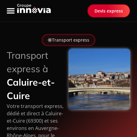
Devis express
Nos services
Transport spécialisé
Transport express
Transport
express à
Caluire-et-
Cuire
Votre transport express,
dédié et direct à Caluire-
et-Cuire (69300) et ses
environs en Auvergne-
Rhône-Alpes, pour le