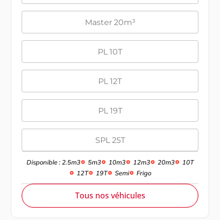
Master 20m³
PL 10T
PL 12T
PL 19T
SPL 25T
Disponible : 2.5m3
5m3
10m3
12m3
20m3
10T
12T
19T
Semi
Frigo
Tous nos véhicules