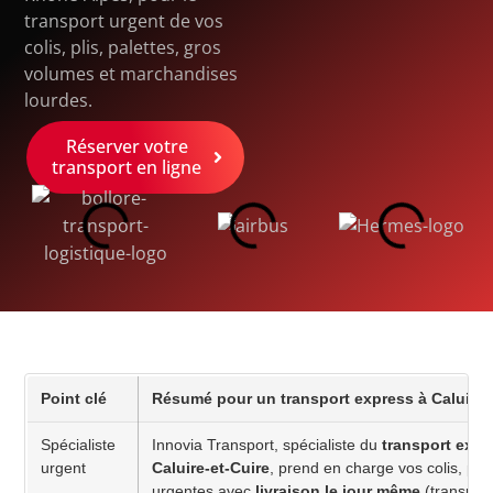
transport urgent de vos
colis, plis, palettes, gros
volumes et marchandises
lourdes.
Réserver votre
transport en ligne
Point clé
Résumé pour un transport express à Caluire-e
Spécialiste
Innovia Transport, spécialiste du
transport expr
urgent
Caluire-et-Cuire
, prend en charge vos colis, pa
urgentes avec
livraison le jour même
(transport