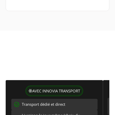
Transport express Innovia VS.
solutions groupées
Comparez nos services dédiés de transport express
Caluire-et-Cuire aux solutions standard :
rapidité, fiabilité et flexibilité
AVEC INNOVIA TRANSPORT
Transport dédié et direct