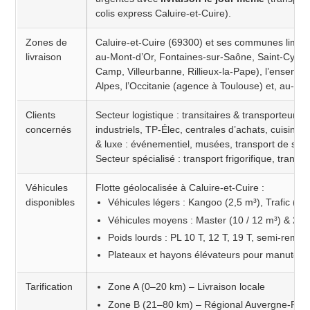
colis express Caluire-et-Cuire).
Zones de
Caluire-et-Cuire (69300) et ses communes limitr
livraison
au-Mont-d’Or, Fontaines-sur-Saône, Saint-Cyr-a
Camp, Villeurbanne, Rillieux-la-Pape), l’ensemb
Alpes, l’Occitanie (agence à Toulouse) et, au-del
Clients
Secteur logistique : transitaires & transporteurs / 
concernés
industriels, TP-Élec, centrales d’achats, cuisinis
& luxe : événementiel, musées, transport de super
Secteur spécialisé : transport frigorifique, transpo
Véhicules
Flotte géolocalisée à Caluire-et-Cuire :
disponibles
Véhicules légers : Kangoo (2,5 m³), Trafic (5 
Véhicules moyens : Master (10 / 12 m³) & 20 
Poids lourds : PL 10 T, 12 T, 19 T, semi-remo
Plateaux et hayons élévateurs pour manutenti
Tarification
Zone A (0–20 km) – Livraison locale
Zone B (21–80 km) – Régional Auvergne-Rhô