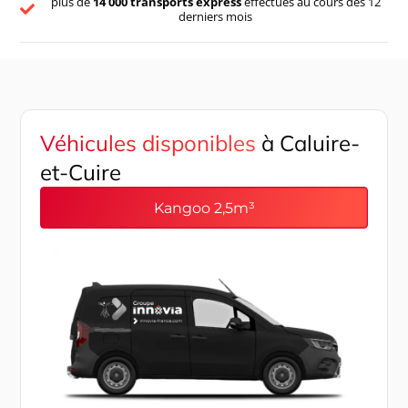
plus de
14 000 transports express
effectués au cours des 12
derniers mois
Véhicules disponibles
à Caluire-
et-Cuire
Kangoo 2,5m³