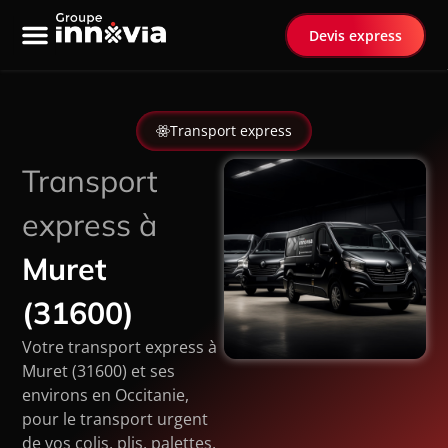
Devis express
Nos services
Transport spécialisé
Transport express
Transport
express à
Muret
(31600)
Votre transport express à
Muret (31600) et ses
environs en Occitanie,
pour le transport urgent
de vos colis, plis, palettes,