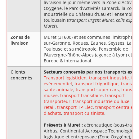
livraison le jour même vers la Zone d'Activité
Oxygène, le Parc d'Activités Lamarck, la Zone
Industrielle du Château d'Eau et l'ensemble 
toulousain (
transport urgent Muret, colis expres
Muret
).
Zones de
Muret (31600) et ses communes limitrophes (P
livraison
sur-Garonne, Roques, Eaunes, Seysses, Labèg
Toulouse et sa métropole, l'ensemble de l'Occ
l'Auvergne-Rhône-Alpes (agence à Lyon) et, a
Europe & international.
Clients
Secteurs concernés par nos transports expre
concernés
Transport logisticien
,
transport industrie
,
tra
événementiel
,
transport frigorifique
,
transpor
santé animale
,
transport super-cars
,
transpor
musée
,
transport transitaire
,
transport
transporteur
,
transport industrie du luxe
,
tra
retail
,
transport TP-Elec
,
transport centrales
d'achats
,
transport cuisiniste
.
Présents à Muret :
aéronautique (sous-traita
Airbus, Continental Aerospace Technologies),
logistique et entreposage (Zone Oxygène),