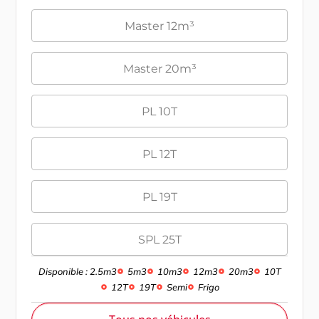
Master 12m³
Master 20m³
PL 10T
PL 12T
PL 19T
SPL 25T
Disponible : 2.5m3
5m3
10m3
12m3
20m3
10T
12T
19T
Semi
Frigo