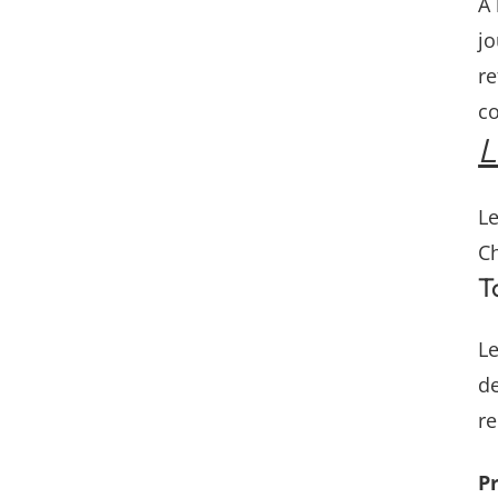
À 
jo
re
co
L
Le
Ch
T
Le
de
r
Pr