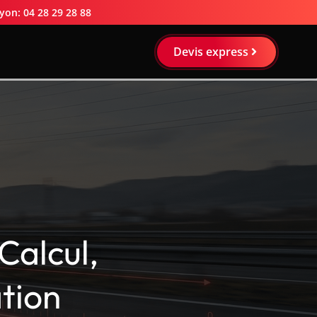
yon: 04 28 29 28 88
Devis express
Calcul,
tion