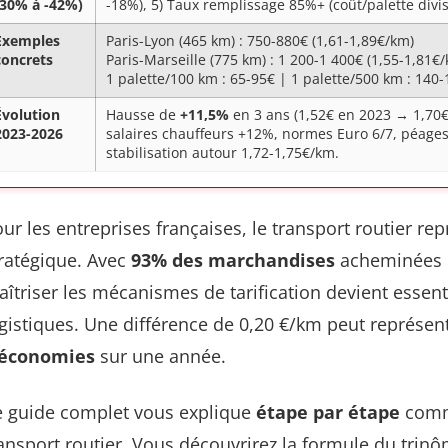
-30% à -42%)
-18%), 5) Taux remplissage 85%+ (coût/palette divis
Exemples
Paris-Lyon (465 km) : 750-880€ (1,61-1,89€/km)
concrets
Paris-Marseille (775 km) : 1 200-1 400€ (1,55-1,81€
1 palette/100 km : 65-95€ | 1 palette/500 km : 140
Évolution
Hausse de
+11,5%
en 3 ans (1,52€ en 2023 → 1,70€
2023-2026
salaires chauffeurs +12%, normes Euro 6/7, péages
stabilisation autour 1,72-1,75€/km.
ur les entreprises françaises, le transport routier r
ratégique. Avec
93% des marchandises
acheminées p
îtriser les mécanismes de tarification devient essent
gistiques. Une différence de 0,20 €/km peut représen
’économies
sur une année.
e guide complet vous explique
étape par étape
comme
ansport routier. Vous découvrirez la formule du trinôm