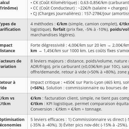
calcul
• CK (Coût Kilométrique) : 0,63-0,85€/km (carburant
(Trinôme)
• CC (Coût Conducteur) : ~22€/h (salaire + charges)
• CJ (Charges Journalières) : 157-278€/jour (amorti
Types de
4 méthodes :
€/km
(simple, camion complet),
€/t
tarification
logistique),
forfait
(prix fixe, -5% à -10%),
poids/vo
marchandises légères).
Impact
Forte dégressivité : 4,00€/km sur 20 km → 2,00€/
distance
km
→ 1,45€/km sur 1000 km. Les coûts fixes s'amor
Facteurs de
8 leviers majeurs : distance, poids/volume, natu
variation
ADR/frigo), prix carburant (±0,03€/km par 10¢), sa
offre/demande, retour à vide (+50% à +80%), zone
Retour à
Impact critique : +450€ sur Paris-Lyon (465 km), s
vide
(+56%)
. Solution : commissionnaire ou bourses de f
€/km vs
€/km
: facturation client, simple, ne tient pas com
€/tkm
€/tkm
: KPI logistique, permet comparaison équitab
Conversion : €/tkm = €/km ÷ tonnage.
Optimisation
5 leviers efficaces : 1) Commissionnaire vs direct 
(économies
(-35% à -40%), 3) Éviter pics nov-déc (-15% à -25%)