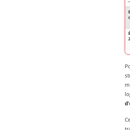
Po
st
ma
lo
d
C
tr