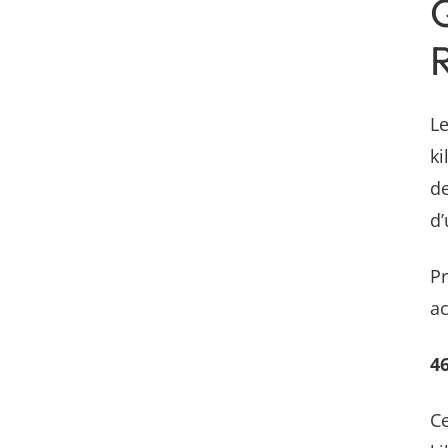
Q
R
L
ki
de
d’
Pr
ac
4
Ce