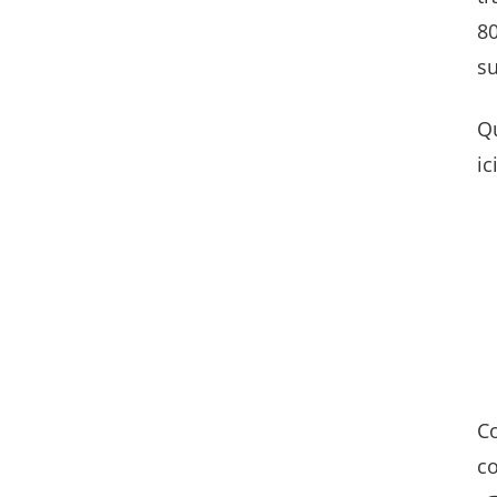
80
s
Qu
ici
Co
co