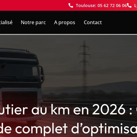
Toulouse: 05 62 72 06 06
L
ialisé
Notre parc
A propos
Contact
utier au km en 2026 : 
de complet d’optimisa