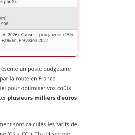
é par 2).
/km)
-190€
 en 2026). Causes : prix gazole +15%,
 +2%/an. Prévision 2027 :
eprésente un poste budgétaire
ar la route en France,
iel pour optimiser vos coûts
ter
plusieurs milliers d’euros
nt sont calculés les tarifs de
e (CK + CC + CJ) utilisée par