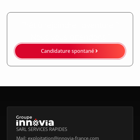
Prêt à rejoindre l'aventure ?
Nous vous attendons !
Candidature spontané
SARL SERVICES RAPIDES
Mail: exploitation@innovia-france.com