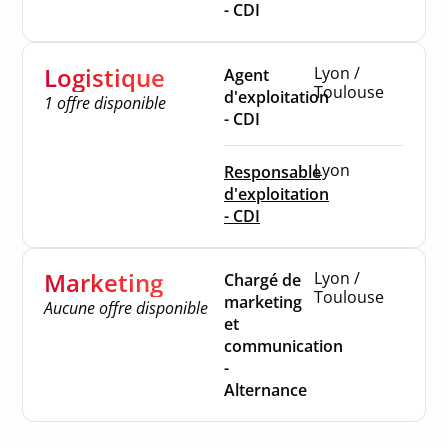
- CDI
Logistique
Lyon /
Agent
Toulouse
d'exploitation
1 offre disponible
- CDI
Lyon
Responsable
d'exploitation
- CDI
Marketing
Lyon /
Chargé de
Toulouse
marketing
Aucune offre disponible
et
communication
-
Alternance