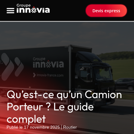
Devis express
Nos services
Transport spécialisé
Qu’est-ce qu’un Camion
Porteur ? Le guide
complet
Publié le
17 novembre 2025
Routier