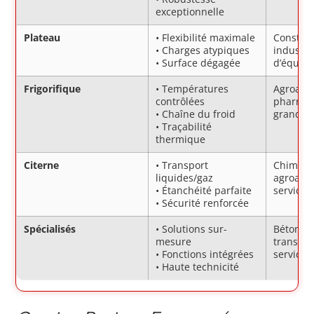
exceptionnelle
Plateau
• Flexibilité maximale
Construc
• Charges atypiques
industri
• Surface dégagée
d’équip
Frigorifique
• Températures
Agroalim
contrôlées
pharmac
• Chaîne du froid
grande d
• Traçabilité
thermique
Citerne
• Transport
Chimie, 
liquides/gaz
agroalim
• Étanchéité parfaite
services
• Sécurité renforcée
Spécialisés
• Solutions sur-
Béton, r
mesure
transpor
• Fonctions intégrées
services
• Haute technicité