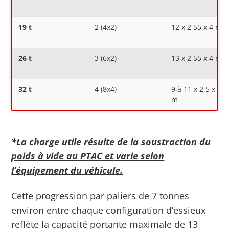
19 t
2 (4x2)
12 x 2,55 x 4 m
26 t
3 (6x2)
13 x 2,55 x 4 m
32 t
4 (8x4)
9 à 11 x 2,5 x 3,5
m
*La charge utile résulte de la soustraction du
poids à vide au PTAC et varie selon
l’équipement du véhicule.
Cette progression par paliers de 7 tonnes
environ entre chaque configuration d’essieux
reflète la capacité portante maximale de 13