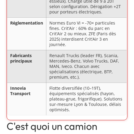
essieux). Charge utile de 9 à 20T
selon configuration. Dérogation +2T
pour porteurs électriques.
Réglementation
Normes Euro VI = -70× particules
fines. Crit’Air : 60% du parc en
Crit’Air 2 ou mieux. ZFE (Paris dès
2025) interdisent Crit’Air 3 en
journée.
Fabricants
Renault Trucks (leader FR), Scania,
principaux
Mercedes-Benz, Volvo Trucks, DAF,
MAN, Iveco. Chacun avec
spécialisations (électrique, BTP,
premium, etc.).
Innovia
Flotte diversifiée (10–19T),
Transport
équipements spécialisés (hayon,
plateau-grue, frigorifique). Solutions
sur-mesure Lyon & Toulouse, délais
optimisés.
C'est quoi un camion