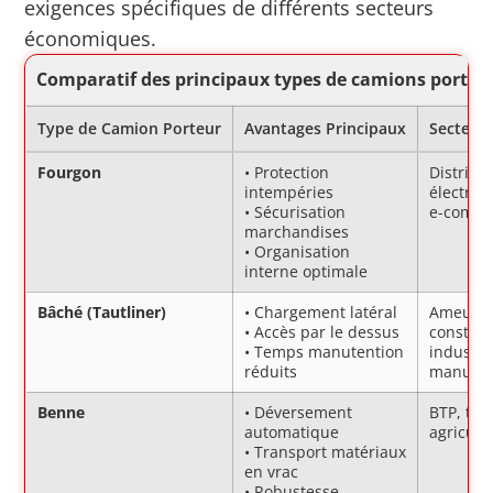
exigences spécifiques de différents secteurs
économiques.
Comparatif des principaux types de camions porteu
Type de Camion Porteur
Avantages Principaux
Secteurs
Fourgon
• Protection
Distribu
intempéries
électroni
• Sécurisation
e-comm
marchandises
• Organisation
interne optimale
Bâché (Tautliner)
• Chargement latéral
Ameubl
• Accès par le dessus
construc
• Temps manutention
industri
réduits
manufac
Benne
• Déversement
BTP, tra
automatique
agricult
• Transport matériaux
en vrac
• Robustesse